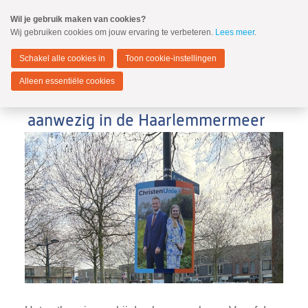
Spring
Wil je gebruik maken van cookies?
naar
Wij gebruiken cookies om jouw ervaring te verbeteren.
Lees meer
.
MENU
Spring
naar
Haarlemmermeer
de
Schakel alle cookies in
Toon cookie-instellingen
inhoud
Spring
Alleen essentiële cookies
naar
ChristenUnie en SGP zichtbaar
het
hoofdmenu
aanwezig in de Haarlemmermeer
Zoeken:
Zoeken