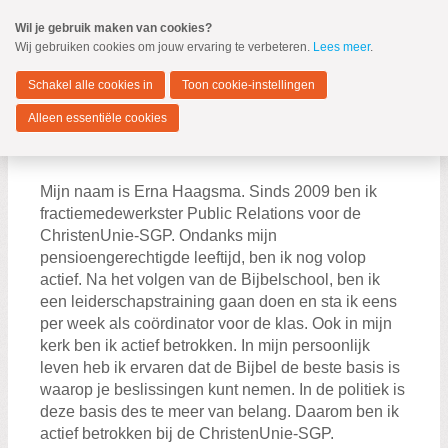
Spring
Wil je gebruik maken van cookies?
naar
Wij gebruiken cookies om jouw ervaring te verbeteren.
Lees meer
.
MENU
Spring
naar
Haarlemmermeer
de
Schakel alle cookies in
Toon cookie-instellingen
inhoud
Spring
Alleen essentiële cookies
naar
Erna Haagsma
het
hoofdmenu
Mijn naam is Erna Haagsma. Sinds 2009 ben ik
fractiemedewerkster Public Relations voor de
Jennifer Hup
ChristenUnie-SGP. Ondanks mijn
Jan Soellaart
pensioengerechtigde leeftijd, ben ik nog volop
actief. Na het volgen van de Bijbelschool, ben ik
Erna Haagsma
een leiderschapstraining gaan doen en sta ik eens
Senna Alderden
per week als coördinator voor de klas. Ook in mijn
kerk ben ik actief betrokken. In mijn persoonlijk
Kees Nieuwenhuis
leven heb ik ervaren dat de Bijbel de beste basis is
Fractiespreekuur
waarop je beslissingen kunt nemen. In de politiek is
deze basis des te meer van belang. Daarom ben ik
actief betrokken bij de ChristenUnie-SGP.