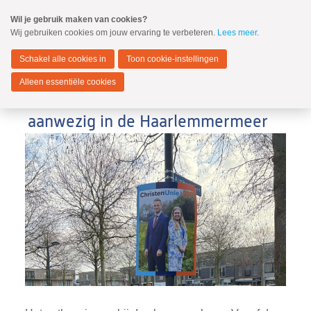
Spring
Wil je gebruik maken van cookies?
naar
Wij gebruiken cookies om jouw ervaring te verbeteren.
Lees meer
.
MENU
Spring
naar
Haarlemmermeer
de
Schakel alle cookies in
Toon cookie-instellingen
inhoud
Spring
Alleen essentiële cookies
naar
ChristenUnie en SGP zichtbaar
het
hoofdmenu
aanwezig in de Haarlemmermeer
Zoeken:
Zoeken