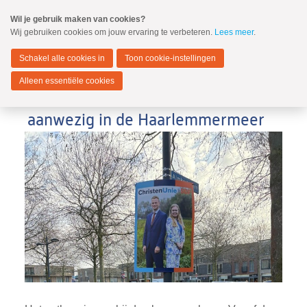
Spring
Wil je gebruik maken van cookies?
naar
Wij gebruiken cookies om jouw ervaring te verbeteren.
Lees meer
.
MENU
Spring
naar
Haarlemmermeer
de
Schakel alle cookies in
Toon cookie-instellingen
inhoud
Spring
Alleen essentiële cookies
naar
ChristenUnie en SGP zichtbaar
het
hoofdmenu
aanwezig in de Haarlemmermeer
Zoeken:
Zoeken